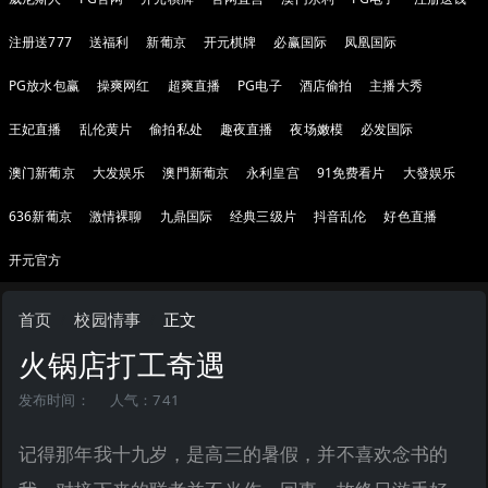
注册送777
送福利
新葡京
开元棋牌
必赢国际
凤凰国际
PG放水包赢
操爽网红
超爽直播
PG电子
酒店偷拍
主播大秀
王妃直播
乱伦黄片
偷拍私处
趣夜直播
夜场嫩模
必发国际
澳门新葡京
大发娱乐
澳門新葡京
永利皇宫
91免费看片
大發娱乐
636新葡京
激情裸聊
九鼎国际
经典三级片
抖音乱伦
好色直播
开元官方
首页
校园情事
正文
火锅店打工奇遇
发布时间：
人气：741
记得那年我十九岁，是高三的暑假，并不喜欢念书的