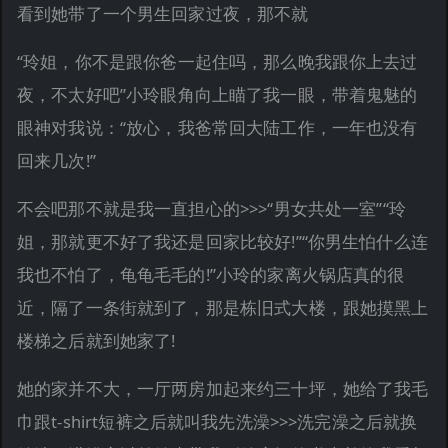
看到她带了一个男生回家过夜，那不就
“玲姐，你不是跟你爸一起住吗，那么晚我跟你上去过
夜，不太好吧”小玲眼角向上瞄了我一眼，带着鬼魅的
眼神对我说：“放心，我爸常回大陆工作，一年也没有
回来几次!”
不会吧那不就是我一直担心的>>>“男女共处一室”“玲
姐，那就更不好了我还是回家比较好!”“你男生怕什么连
我也不怕了，龟龟毛毛的!”小玲的家离火锅店真的很
近，隔了一条街就到了，那是栋旧式大楼，跟她摸黑上
楼梯之后就到她家了!
她的家并不大，一厅两房加起来约三十坪，她给了我毛
巾跟t-shirt短裤之后就叫我先洗澡>>>洗完澡之后就换