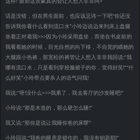
这样!”眼前这景象真的会让人想入非非阿>
话是没错，但在男生面前，也应该忌讳一下吧“你还没
告诉我你看什么看到流口水”小玲边说边来到床上盘腿
坐着正对着我>>>因为小玲采用盘坐，而坐在书桌前的
我看着她的时候，目光自然的向下移，不自觉的瞄她的
大腿跟小热裤，那宽松的裤管让人想入非非我回说:“我
哪有流口水，只是看到穿校服裙子的你，觉得好笑!”“什
么好笑”小玲带点要杀人的语气问我!
我说:“呀!没什么>>>我累了，我去客厅的沙发睡吧!”
小玲说:“那是木造的，那么硬怎么睡!”
我又说:“那你是说让我睡你爸的床啰”
小玲回说:“我爸的睡房是锁住的，我没有钥匙耶!”