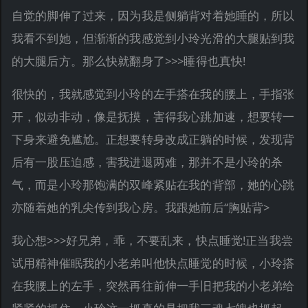
自觉的脚伸了过来，因为我是侧躺背对着她睡的，所以
我看不到她，但渐渐的我感觉到小玲光滑的大腿贴到我
的大腿后方。那么快就翻身了>>>睡得也真快!
很快的，我就感觉到小玲的左手搭在我的腰上，手指张
开，似动非动，像是抚摸，害得我心跳加速，想要转一
下身来避免尴尬。正想要转身改成正躺的时候，发现背
后有一股压迫感，害我进退两难，那并不是小玲的杀
气，而是小玲那饱满的双峰紧贴在我的背部，她的心跳
亦随着她的乳尖传到我心房。我跟她前后“胸贴背>
我心想>>>好兄弟，乖，不要乱来，快点睡觉!正当我尝
试用精神催眠我的小老弟叫他快点睡觉的时候，小玲搭
在我腰上的左手，突然再往前伸一手旧把我的小老弟给