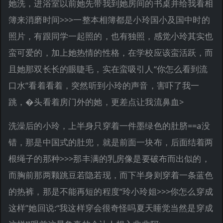
她洗，进浴室以前她先带我到她房间的书桌并给我看相
簿来消磨时间>>>一整本相簿都是小玲国小及国中时的
照片，有跟同学一起照的，也有独照，感觉小玲其实也
蛮可爱的，加上她热情的性格，在学校应该蛮活跃，而
且她那双长长的眼睫毛，实在蛮吸引人“你怎么看到流
口水”看着看着，突然听到小玲的声音，害吓了我一
跳，�头看着房门外的她，更差点让我流鼻血>
洗澡后的小玲，上半身只穿着一件墨绿色的肚脐==a没
错，那是中国式的肚兜，就是前面一块布，后面结着两
根绳子的那种>>>那丰满的乳房像是要破布而出似的，
而胸前那两颗跳豆若隐若现，而下半身则穿着一条蓝色
的热裤，那是不能再短的程度“玲小玲姐>>>你怎么穿成
这样”她回说:“我这样穿会很奇怪吗夏天睡觉当然是穿成