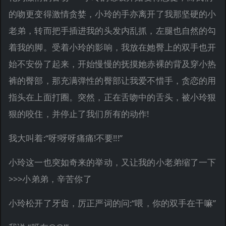
的吻更变得激情贪婪，小玲的手亦离开了我那坚硬的小
老弟，转而把手插进我的头发内乱抓，左腿也自然的勾
着我的脚。受着小玲的影响，我放在她臀上的双手也开
始不安份了起来，开始慢慢的抚摸她赤裸的背及穿小热
裤的臀部，那充满弹性的臀部让我爱不惜手，贪恋的用
指头在上面打圈。突然，正在舌吻中的舌头，被小玲狠
狠的咬住，并停止了我们所有的动作!
我大叫着:“呀!呀呀痛痛!不要!!!”
小玲这一也突如奇来的举动，又让我的小老弟缩了一下
>>>小弟弟，辛苦你了
小玲松开了牙齿，厉正严词的问:“喂，你的双手在干嘛”