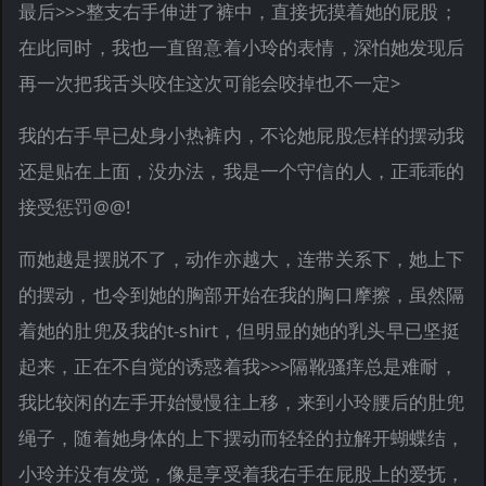
最后>>>整支右手伸进了裤中，直接抚摸着她的屁股；
在此同时，我也一直留意着小玲的表情，深怕她发现后
再一次把我舌头咬住这次可能会咬掉也不一定>
我的右手早已处身小热裤内，不论她屁股怎样的摆动我
还是贴在上面，没办法，我是一个守信的人，正乖乖的
接受惩罚@@!
而她越是摆脱不了，动作亦越大，连带关系下，她上下
的摆动，也令到她的胸部开始在我的胸口摩擦，虽然隔
着她的肚兜及我的t-shirt，但明显的她的乳头早已坚挺
起来，正在不自觉的诱惑着我>>>隔靴骚痒总是难耐，
我比较闲的左手开始慢慢往上移，来到小玲腰后的肚兜
绳子，随着她身体的上下摆动而轻轻的拉解开蝴蝶结，
小玲并没有发觉，像是享受着我右手在屁股上的爱抚，