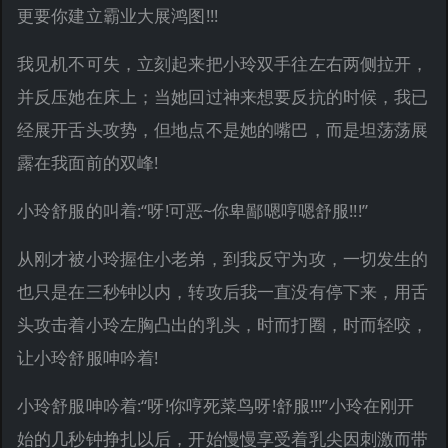
更要你建立霸业大展鸿图!!!
我见机不可失，立刻起来把小玲双手往左右两侧拉开，
并反压她在床上；当她回过神来想要反抗的时候，我已
经展开舌头攻势，但地点不是她的嘴巴，而是坦荡荡展
露在我面前的双峰!
小玲舒服的叫着:“呀!可恶~你卑鄙嗯哼嗯舒服!!!”
从刚才被小玲握住小老弟，到我反守为攻，一切发生的
也只是在三秒钟以内，转攻后我一直没有停下来，用舌
头攻击着小玲左胸凸出的乳头，时而打圈，时而轻咬，
让小玲舒服呻吟着!
小玲舒服呻吟着:“呀!你哼死菜鸟呀!舒服!!!”小玲在刚开
始的几秒钟挣扎以后，开始慢慢享受着乳尖因刺激而带