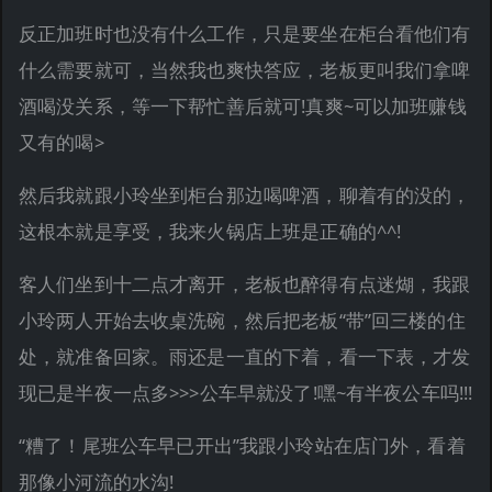
反正加班时也没有什么工作，只是要坐在柜台看他们有
什么需要就可，当然我也爽快答应，老板更叫我们拿啤
酒喝没关系，等一下帮忙善后就可!真爽~可以加班赚钱
又有的喝>
然后我就跟小玲坐到柜台那边喝啤酒，聊着有的没的，
这根本就是享受，我来火锅店上班是正确的^^!
客人们坐到十二点才离开，老板也醉得有点迷煳，我跟
小玲两人开始去收桌洗碗，然后把老板“带”回三楼的住
处，就准备回家。雨还是一直的下着，看一下表，才发
现已是半夜一点多>>>公车早就没了!嘿~有半夜公车吗!!!
“糟了！尾班公车早已开出”我跟小玲站在店门外，看着
那像小河流的水沟!