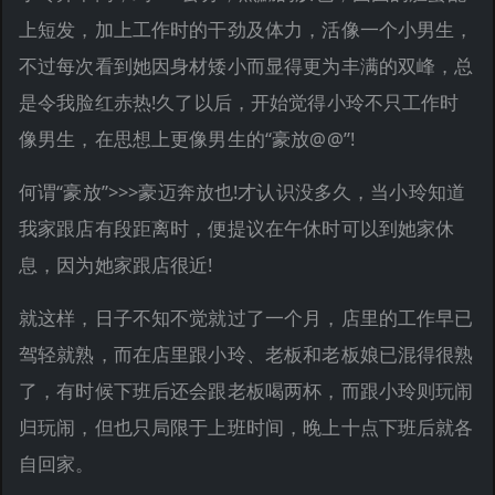
上短发，加上工作时的干劲及体力，活像一个小男生，
不过每次看到她因身材矮小而显得更为丰满的双峰，总
是令我脸红赤热!久了以后，开始觉得小玲不只工作时
像男生，在思想上更像男生的“豪放@@”!
何谓“豪放”>>>豪迈奔放也!才认识没多久，当小玲知道
我家跟店有段距离时，便提议在午休时可以到她家休
息，因为她家跟店很近!
就这样，日子不知不觉就过了一个月，店里的工作早已
驾轻就熟，而在店里跟小玲、老板和老板娘已混得很熟
了，有时候下班后还会跟老板喝两杯，而跟小玲则玩闹
归玩闹，但也只局限于上班时间，晚上十点下班后就各
自回家。