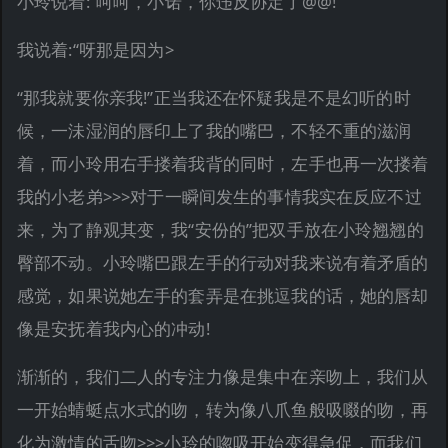
小玲说着:“呵呵，小诺，你违反协定了@@!”
我说着:“呀那是因为>
“那我就要你亲我!”正当我还在怀疑我是不是幻听的时
候，一沬湿润的唇印上了我的嘴巴，不轻不重的滋润
着，而小玲用右手搂着我背的同时，左手也再一次搂着
我的小老弟>>>对于一瞬间发生的事情我实在反应不过
来，为了静观其变，我“安份的”把双手放在小玲翘翘的
臀部不动。小玲嘴巴跟左手的行动对我来说有着矛盾的
感觉，如果说她左手的套弄是在挑逗我的话，她的唇却
像是安抚着我内心的冲动!
渐渐的，我们二人的专注力像是集中在亲吻上，我们从
一开始蜻蜓点水式的吻，转为像八爪鱼般吸啜的吻，再
化为激情的舌吻>>>小玲的唿吸开始变得急促，而我们