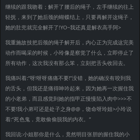
继续的跟我吻着；解开了腰后的绳子，左手继续的往上
轻抚，来到了她后颈的蝴蝶结上，只要再解开这绳子，
她的肚兜就完全解开了!YO~我还真是解衣高手阿>
我重施故技把后颈的绳子解开后，内心正为完成这完美
动作而喝采的时候，小玲像是察觉了什么，立即停止了
所有动作，这次我没有那么笨，立刻把舌头收回去。
我痛叫着:“呀!呀呀痛痛不要!”没错，她的确没有咬到我
的舌头，但我还是痛得呻吟起来，因为她再一次握住我
的小老弟，而且感觉到她的指甲正慢慢陷入肉中>>>不
不要!我小弟可还是处子之身@@，饶命呀玲姐>小玲说
着:“死色鬼，竟敢偷偷脱我的内衣。”
我回说:小姐那你是什么，竟然明目张胆的握住我的小