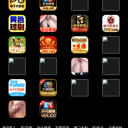
威尼斯人
PG官网
开元棋牌
官网直营
澳门永利
PG电子
注册送钱