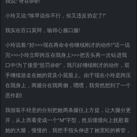
我说:“呀在@@!”
小玲又说:“唉早说你不行，你又违反协定了!”
我实在百口莫辩，输得心服口服!
小玲说着:“好>>>现在再命令你继续刚才的动作!”话一说
完>>>小玲立即跨压在我身上>>>把舌头再一次钻进我
口中!为了接受“惩罚@@”，我只好继续刚才的动作，双
手继续游走在她的背及小屁股上。由于现在小玲是跨压
在我身上，两腿分在我两侧，嘿嘿，我突然想到了一个
恶作剧!
我假装不经意的分别把她两条腿往上方提，让大腿分更
开，从上而看变成一个“M”字型，然后缓缓向上抚慰着
她的大腿，慢慢的，我把手指头伸进了她宽松的裤管，