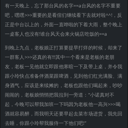
有一天晚上，忘了那台风的名字==a台风的名字不重要
吧，嘿嘿>>>重要的是看倌们继续看下去就对啦^^!，反
正是中台以上的，外面一直哗啦的下着大雨，整个晚上
一桌客人也没有!谁台风天会来火锅店吃饭的==a
到晚上九点，老板娘正打算要提早打烊的时候，却来了
一群客人>>>还真的有!!!其中一个看来是老板的老朋
友，老板一见他就立即跟他寒暄一下及带上桌，并令我
跟小玲快点准备伴酒菜跟啤酒，见到他们红光满脸、满
身酒气，应该是来续摊的，老板也跟他们喝起来，吵吵
闹闹的，老板娘悄悄把我拉到一旁道：“小诺真对不
起，今晚可以帮我加班一下吗因为老板他一高兴>>>喝
酒就容易醉，而我明天还要早起去菜市场进货，我先回
去睡，你跟小玲帮我服侍一下他们吧!”