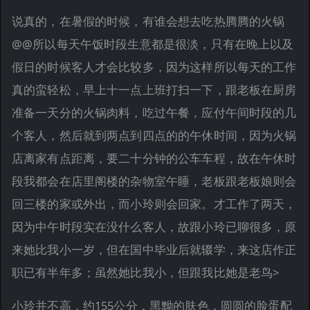
说真的，在暑假的时候，有谁会想去吃热腾腾的火锅
@@所以每天午饭时段生意都是很淡，只有在晚上以及
假日的时候客人才会比较多，因为这样所以每天的工作
真的蛮轻松，早上十一点上班打扫一下，跟老板在厨房
准备一天分的火锅肉料，吃过午餐，应付午间时段的几
个客人，然后就到两点到四点的的午休时间，因为火锅
店离家有点距离，要二十分钟的公车车程，故在午休时
段我都会在店里阁楼的杂物室午睡，老板跟老板娘则会
回三楼的家或外出，而小玲则会回家。才工作了两天，
因为中午时段实在没什么客人，故跟小玲已聊很多，原
来她比我小一岁，但在国中毕业后就辍学，来这店作正
职已有半年多；虽然她比我小，但跟我比她是老鸟>
小玲并不高，约155公分，黑黝的肤色，圆圆的脸蛋配