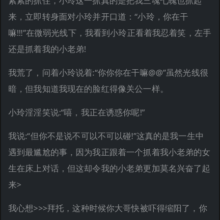
紧紧的抓住，小玲这一抓真的是把我三魂七魄也抓起
来，立即转身面对小玲并开口道：“小玲，你在干
嘛!!!”在微弱光线下，我看到小玲正看着我忍着笑，左手
还是抓着我的小老弟!
我荒了，问着小玲说着:“你你你在干嘛@@”虽然光线很
暗，但我知道我现在的脸红得像关公一样。
小玲淫淫笑说:“嘻，我正在诱惑你呢!”
我说:“但你不是说不可以不可以碰!”这真的是我一生中
遇到最尴尬的事，因为我正跟着一个抓着我小老弟的女
生在床上对话，但这却令我的小老弟更加莫名兴奋了起
来>
我心想>>>拜托，这种时候你大哥快被吓得缩阳了，你